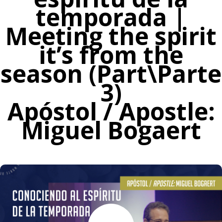
temporada |
Meeting the spirit
it’s from the
season (Part\Parte
3)
Apóstol / Apostle:
Miguel Bogaert